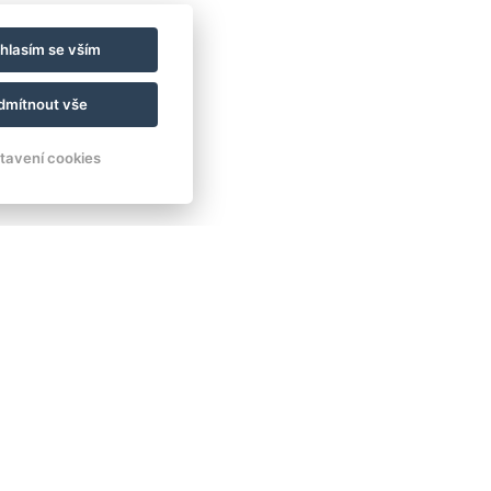
hlasím se vším
pské unie a NRB
dmítnout vše
tavení cookies
lace fotovoltaické elektrárny v Resortu Lesní
 realizován s finanční podporou Evropské unie
lánu obnovy prostřednictvím Národní
ky (NRB).
poře se nám podařilo úspěšně dokončit
ustit do provozu zařízení, které bude sloužit
e především přírodě.