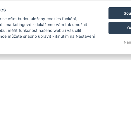
ies
Sou
Podpora Evro
m se vším budou uloženy cookies funkční,
ké i marketingové - dokážeme vám tak umožnit
O
bu, měřit funkčnost našeho webu i vás cílit
nce můžete snadno upravit kliknutím na Nastavení
Nas
Projekt „Insta
plovárna“ byl
z Národního p
rozvojové ban
Díky této pod
instalaci a sp
nejen nám, al